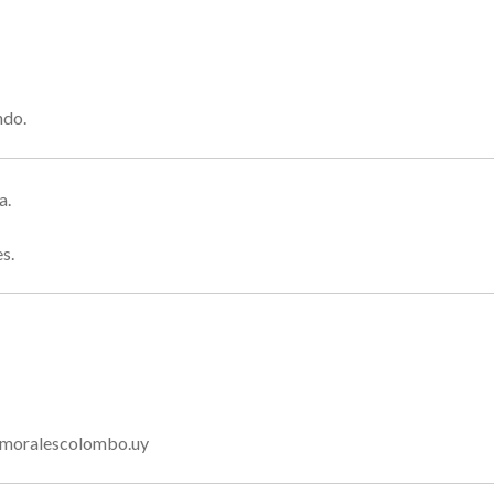
ndo.
a.
s.
o@moralescolombo.uy