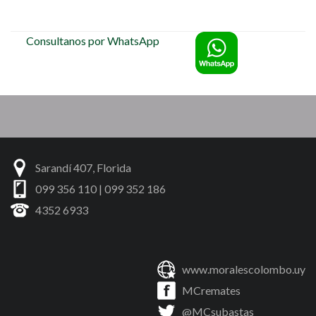
Consultanos por WhatsApp
Sarandí 407, Florida
099 356 110 | 099 352 186
4352 6933
www.moralescolombo.uy
MCremates
@MCsubastas