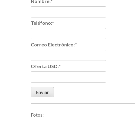
Nombre:
*
Teléfono:
*
Correo Electrónico:
*
Oferta USD:
*
Fotos: