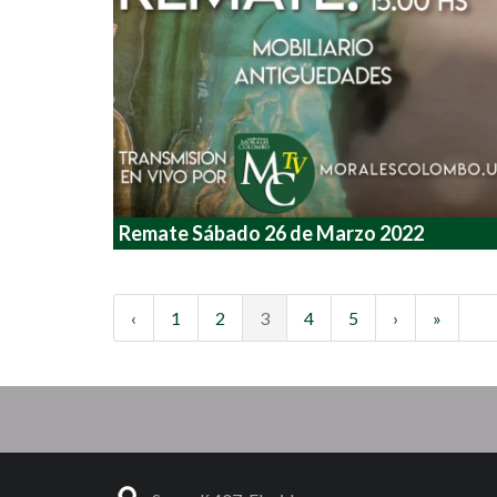
Remate Sábado 26 de Marzo 2022
‹
1
2
3
4
5
›
»