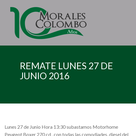
REMATE LUNES 27 DE
JUNIO 2016
Lunes 27 de Junio Hora 13:30 subastamos Motorhome
Peugeot Boxer 270 cd , con todas las comodiades, diesel del