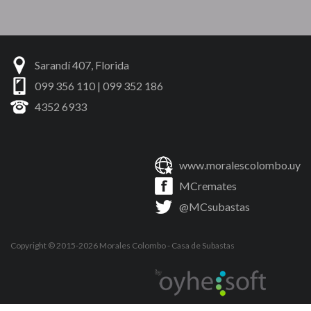
Sarandí 407, Florida
099 356 110 | 099 352 186
4352 6933
www.moralescolombo.uy
MCremates
@MCsubastas
Copyright © 2015-2026
Morales Colombo
- Casa de Subastas