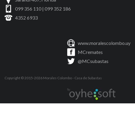
099 356 110 | 099 352 186
4352 6933
www.moralescolombo.uy
MCremates
@MCsubastas
Copyright © 2015-2026
Morales Colombo
- Casa de Subastas