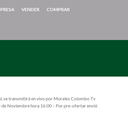
PRESA
VENDER
COMPRAR
al, se transmitirá en vivo por Morales Colombo Tv
 5 de Noviembre hora 16:00 – Por pre-ofertar envió