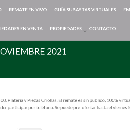
O
REMATE EN VIVO
GUÍA SUBASTAS VIRTUALES
EM
IEDADES EN VENTA
PROPIEDADES
CONTACTO
NOVIEMBRE 2021
 Platería y Piezas Criollas. El remate es sin público, 100% virtu
er participar por teléfono. Se puede pre-ofertar hasta el viernes