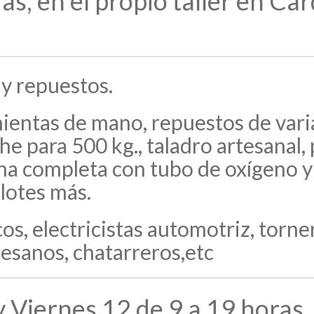
ras, en el propio taller en Ca
 y repuestos.
entas de mano, repuestos de varia
e para 500 kg., taladro artesanal, 
na completa con tubo de oxígeno y 
lotes más.
s, electricistas automotriz, torn
tesanos, chatarreros,etc
y Viernes 12 de 9 a 19 horas.