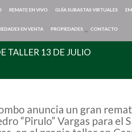
O
REMATE EN VIVO
GUÍA SUBASTAS VIRTUALES
EM
IEDADES EN VENTA
PROPIEDADES
CONTACTO
 TALLER 13 DE JULIO
mbo anuncia un gran remate 
edro “Pirulo” Vargas para el 