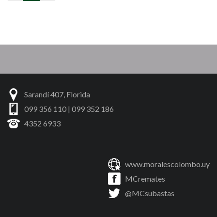
Sarandí 407, Florida
099 356 110 | 099 352 186
4352 6933
www.moralescolombo.uy
MCremates
@MCsubastas