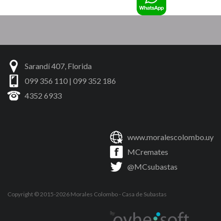
Sarandí 407, Florida
099 356 110 | 099 352 186
4352 6933
www.moralescolombo.uy
MCremates
@MCsubastas
Copyright © 2015-2026
Morales Colombo
- Casa de Subastas