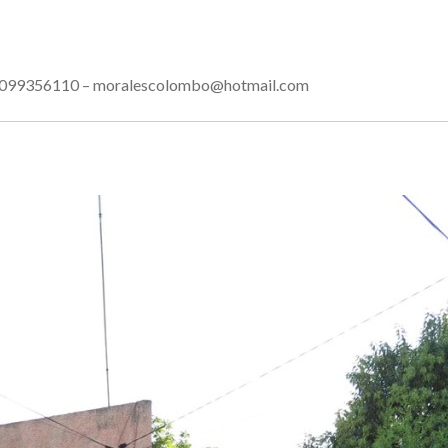
33 – 099356110 – moralescolombo@hotmail.com