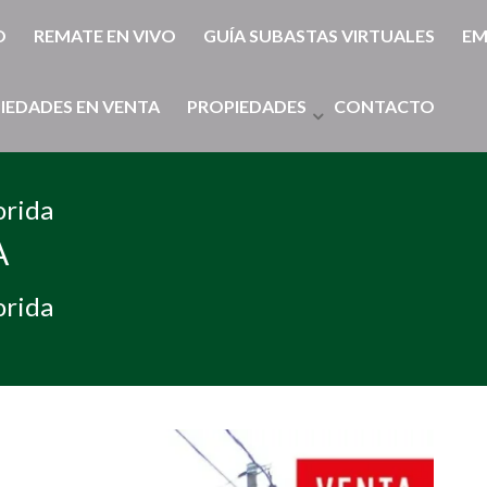
O
REMATE EN VIVO
GUÍA SUBASTAS VIRTUALES
EM
IEDADES EN VENTA
PROPIEDADES
CONTACTO
orida
A
orida