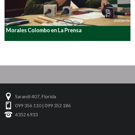
Morales Colombo en La Prensa
Sarandí 407, Florida
099 356 110 | 099 352 186
4352 6933