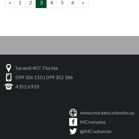
«
1
2
3
4
5
6
»
Sarandí 407, Florida
099 356 110 | 099 352 186
4352 6933
www.moralescolombo.uy
MCremates
@MCsubastas