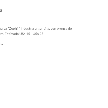
ua
arca "Zephir" industria argentina, con prensa de
cm. Estimado U$s 15 - U$s 25
hs