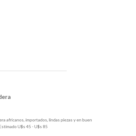
adera
ra africanos, importados, lindas piezas y en buen
 Estimado U$s 45 - U$s 85