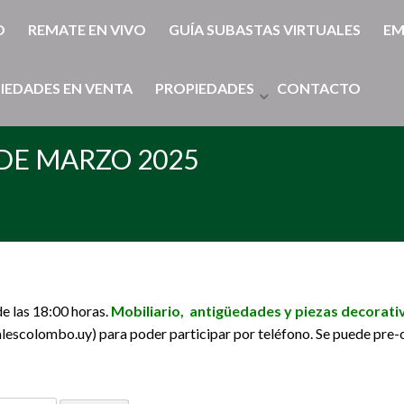
O
REMATE EN VIVO
GUÍA SUBASTAS VIRTUALES
EM
IEDADES EN VENTA
PROPIEDADES
CONTACTO
DE MARZO 2025
e las 18:00 horas.
Mobiliario, antigüedades y piezas decorati
scolombo.uy) para poder participar por teléfono. Se puede pre-ofe