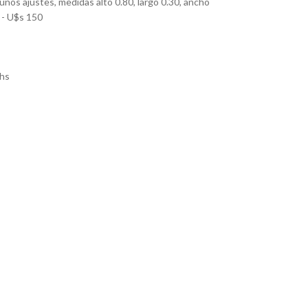
lgunos ajustes, medidas alto 0.80, largo 0.30, ancho
 - U$s 150
hs