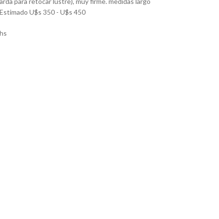
rda para retocar lustre), muy firme. medidas largo
. Estimado U$s 350 - U$s 450
hs