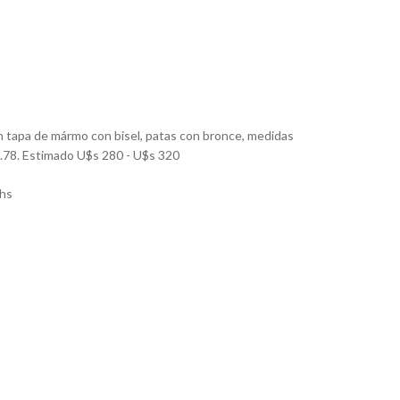
n tapa de mármo con bisel, patas con bronce, medidas
 0.78. Estimado U$s 280 - U$s 320
hs