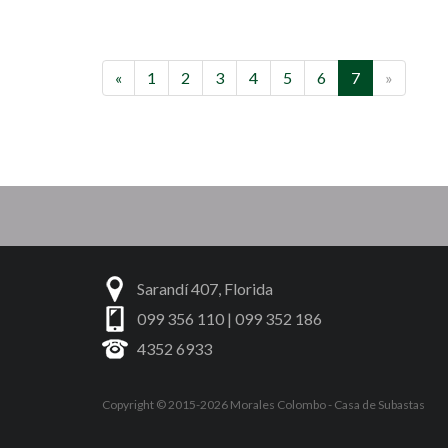
«
1
2
3
4
5
6
7
»
Sarandí 407, Florida
099 356 110 | 099 352 186
4352 6933
Copyright © 2015-2026
Morales Colombo
- Casa de Subastas