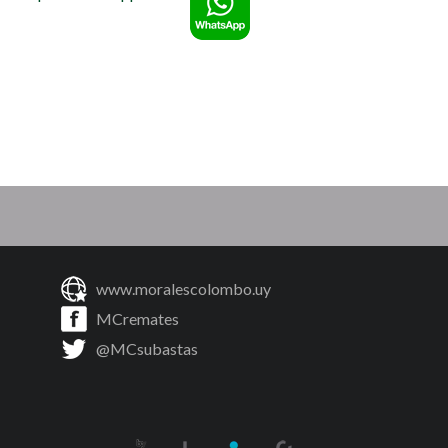
www.moralescolombo.uy
MCremates
@MCsubastas