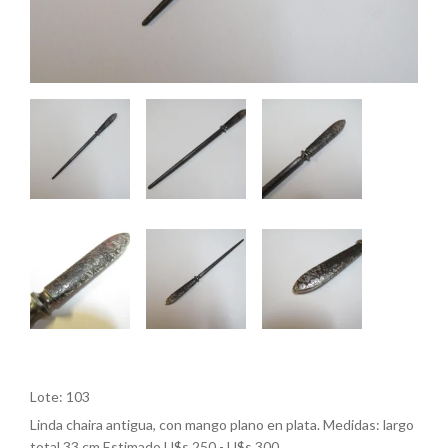
Lote: 103
Linda chaira antigua, con mango plano en plata. Medidas: largo
total 33 cm.Estimado U$s 250 - U$s 300