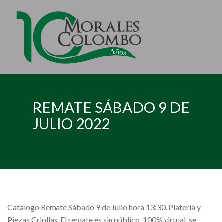
REMATE SÁBADO 9 DE
JULIO 2022
Catálogo Remate Sábado 9 de Julio hora 13:30. Platería y
Piezas Criollas. El remate es sin público, 100% virtual, se