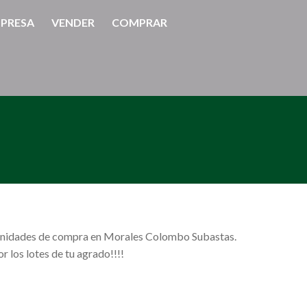
PRESA
VENDER
COMPRAR
tunidades de compra en Morales Colombo Subastas.
r los lotes de tu agrado!!!!