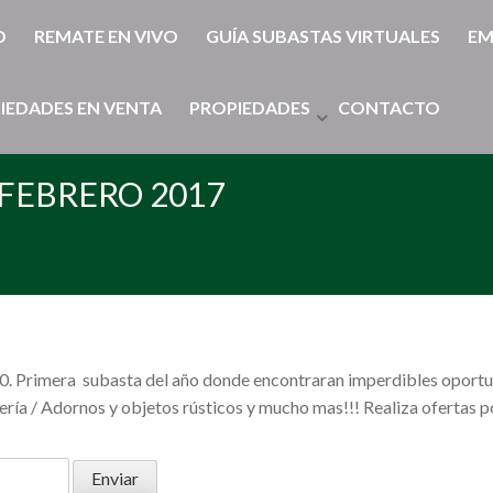
O
REMATE EN VIVO
GUÍA SUBASTAS VIRTUALES
EM
IEDADES EN VENTA
PROPIEDADES
CONTACTO
 FEBRERO 2017
00. Primera subasta del año donde encontraran imperdibles opor
ería / Adornos y objetos rústicos y mucho mas!!! Realiza ofertas po