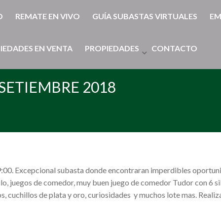
O
REMATE EN VIVO
GUÍA SUBASTAS VIRTUALES
EM
IEDADES EN VENTA
PROPIEDADES
CONTACTO
 SETIEMBRE 2018
9:00. Excepcional subasta donde encontraran imperdibles oportu
o, juegos de comedor, muy buen juego de comedor Tudor con 6 sillas
, cuchillos de plata y oro, curiosidades y muchos lote mas. Realiza 