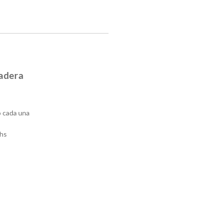
madera
o cada una
hs