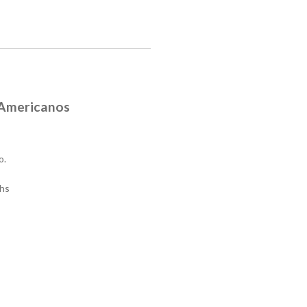
s Americanos
o.
hs