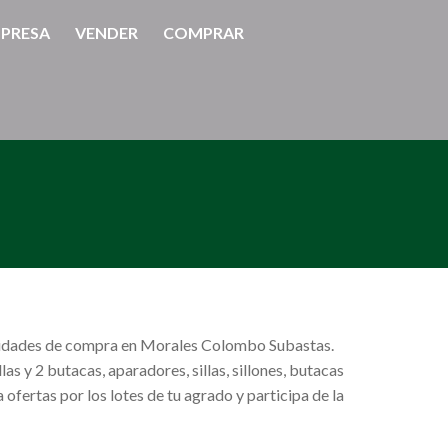
PRESA
VENDER
COMPRAR
nidades de compra en Morales Colombo Subastas.
 y 2 butacas, aparadores, sillas, sillones, butacas
ofertas por los lotes de tu agrado y participa de la