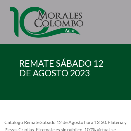
REMATE SÁBADO 12
DE AGOSTO 2023
Catálogo Remate Sábado 12 de Agosto hora 13:30. Platería y
Piezas Criollas. El remate es sin público, 100% virtual, se