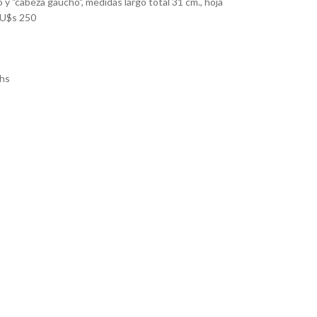
o y "cabeza gaucho", medidas largo total 31 cm., hoja
 U$s 250
hs