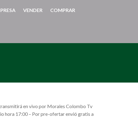
PRESA
VENDER
COMPRAR
e transmitirá en vivo por Morales Colombo Tv
io hora 17:00 – Por pre-ofertar envió gratis a