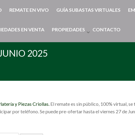
O
REMATE EN VIVO
GUÍA SUBASTAS VIRTUALES
EM
IEDADES EN VENTA
PROPIEDADES
CONTACTO
JUNIO 2025
latería y Piezas Criollas.
El remate es sin público, 100% virtual, s
ipar por teléfono. Se puede pre-ofertar hasta el viernes 27 de Jun