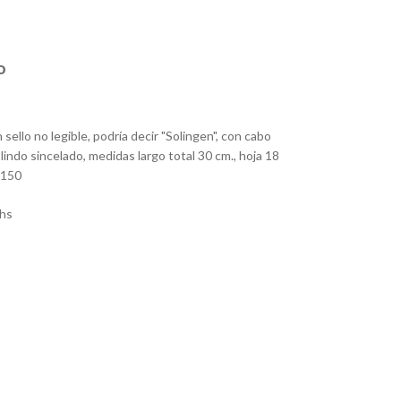
o
n sello no legible, podría decir "Solingen", con cabo
lindo sincelado, medidas largo total 30 cm., hoja 18
 150
hs