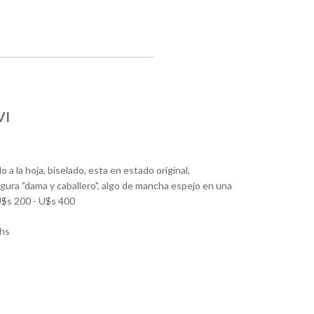
VI
a la hoja, biselado, esta en estado original,
igura "dama y caballero", algo de mancha espejo en una
$s 200 - U$s 400
hs