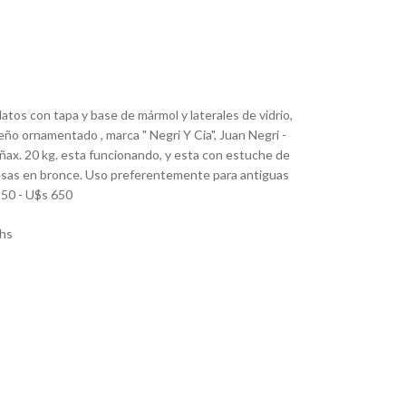
atos con tapa y base de mármol y laterales de vidrio,
ño ornamentado , marca " Negri Y Cia", Juan Negri -
ax. 20 kg. esta funcionando, y esta con estuche de
sas en bronce. Uso preferentemente para antiguas
50 - U$s 650
hs