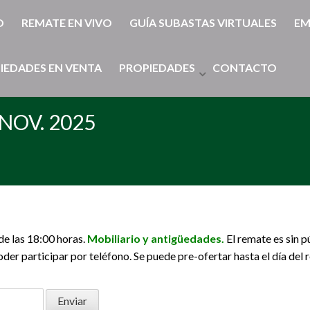
O
REMATE EN VIVO
GUÍA SUBASTAS VIRTUALES
EM
IEDADES EN VENTA
PROPIEDADES
CONTACTO
NOV. 2025
e las 18:00 horas.
Mobiliario y antigüedades.
El remate es sin p
participar por teléfono. Se puede pre-ofertar hasta el día del r