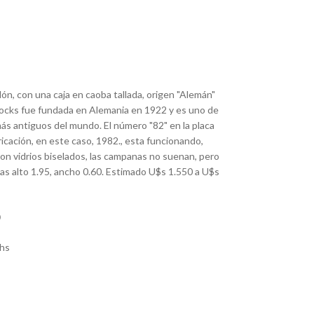
llón, con una caja en caoba tallada, origen "Alemán"
locks fue fundada en Alemania en 1922 y es uno de
más antiguos del mundo. El número "82" en la placa
bricación, en este caso, 1982., esta funcionando,
con vidrios biselados, las campanas no suenan, pero
s alto 1.95, ancho 0.60. Estimado U$s 1.550 a U$s
hs