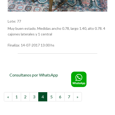
Lote: 77
Muy buen estado. Medidas ancho 0.78, largo 1.40, alto 0.78. 4
cajones laterales y 1 central
Finaliza:
14-07-2017 13:00 hs
Consultanos por WhatsApp
«
1
2
3
4
5
6
7
»