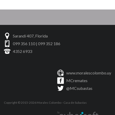
Sarandí 407, Florida
099 356 110 | 099 352 186
4352 6933
www.moralescolombo.uy
MCremates
@MCsubastas
Copyright © 2015-2026
Morales Colombo
- Casa de Subastas