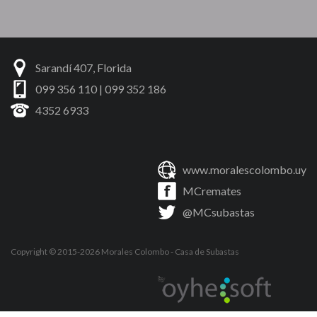
Sarandí 407, Florida
099 356 110 | 099 352 186
4352 6933
www.moralescolombo.uy
MCremates
@MCsubastas
Copyright © 2015-2026
Morales Colombo
- Casa de Subastas